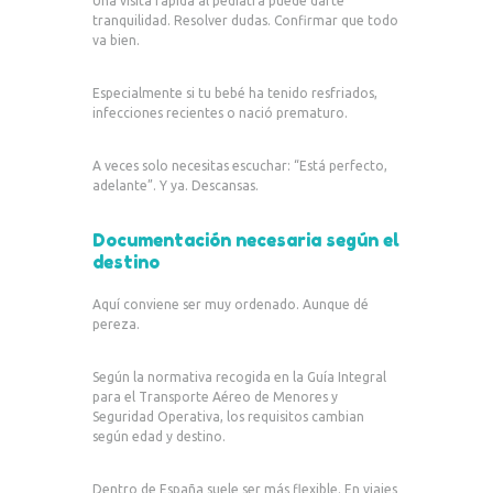
Una visita rápida al pediatra puede darte
tranquilidad. Resolver dudas. Confirmar que todo
va bien.
Especialmente si tu bebé ha tenido resfriados,
infecciones recientes o nació prematuro.
A veces solo necesitas escuchar: “Está perfecto,
adelante”. Y ya. Descansas.
Documentación necesaria según el
destino
Aquí conviene ser muy ordenado. Aunque dé
pereza.
Según la normativa recogida en la Guía Integral
para el Transporte Aéreo de Menores y
Seguridad Operativa, los requisitos cambian
según edad y destino.
Dentro de España suele ser más flexible. En viajes