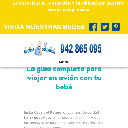
La experiencia, la atención y la calidad son nuestro
mayor compromiso
MENU
La guía completa para
viajar en avión con tu
bebé
En
La Casa del Peque
lo sabemos. De verdad.
Lo hemos vivido, lo hemos escuchado mil veces
en tienda, lo hemos comentado entre cafés fríos
y pañales de emergencia.