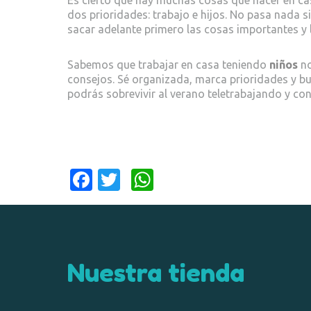
dos prioridades: trabajo e hijos. No pasa nada s
sacar adelante primero las cosas importantes y 
Sabemos que trabajar en casa teniendo
niños
no
consejos. Sé organizada, marca prioridades y b
podrás sobrevivir al verano teletrabajando y con
Fa
T
W
c
w
h
e
it
at
b
te
s
o
r
A
Nuestra tienda
o
p