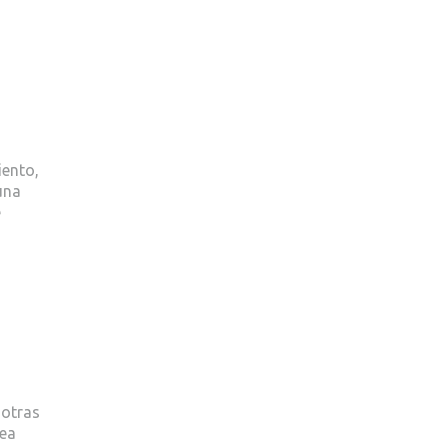
iento,
una
e
 otras
dea