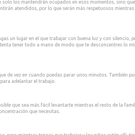
 No solo los mantendrán ocupados en esos momentos, sino que
entirán atendidos, por lo que serán más respetuosos mientras
as un lugar en el que trabajar con buena luz y con silencio, p
a. Intenta tener todo a mano de modo que te desconcentres lo m
 que de vez en cuando puedas parar unos minutos. También p
para adelantar el trabajo.
ible que sea más fácil levantarte mientras el resto de la famil
 concentración que necesitas.
, pero mientras tengas que trabajar y los niños estén allí, ti