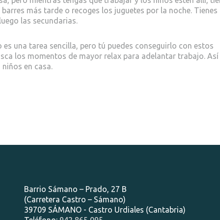
i barres más tarde o recoges los juguetes por la noche. Tienes
luego las secundarias.
 es una tarea sencilla, pero tú puedes conseguirlo con estos
usca los momentos de mayor relax para adelantar trabajo. Así
 niños en casa.
Barrio Sámano – Prado, 27 B
(Carretera Castro – Sámano)
39709 SÁMANO - Castro Urdiales (Cantabria)
Teléfono:
942 865 095