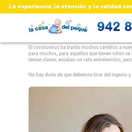
La experiencia, la atención y la calidad 
El coronavirus ha traído muchos cambios a nuestra
para muchos, para aquellos que tienen niños se 
tenían clases, estaban un rato entretenidos, pero
No hay duda de que debemos tirar del ingenio y