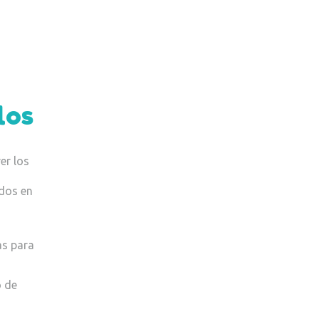
los
er los
ados en
as para
o de