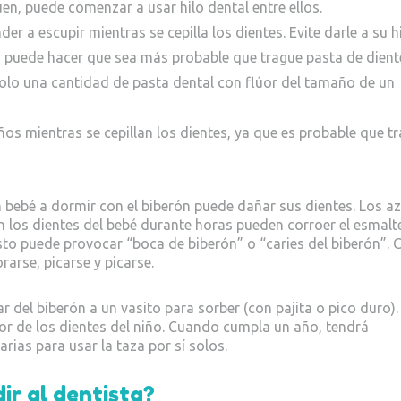
n, puede comenzar a usar hilo dental entre ellos.
er a escupir mientras se cepilla los dientes. Evite darle a su h
 puede hacer que sea más probable que trague pasta de dient
olo una cantidad de pasta dental con flúor del tamaño de un
os mientras se cepillan los dientes, ya que es probable que t
n bebé a dormir con el biberón puede dañar sus dientes. Los a
n los dientes del bebé durante horas pueden corroer el esmalte
Esto puede provocar “boca de biberón” o “caries del biberón”.
rarse, picarse y picarse.
del biberón a un vasito para sorber (con pajita o pico duro).
dor de los dientes del niño. Cuando cumpla un año, tendrá
rias para usar la taza por sí solos.
ir al dentista?