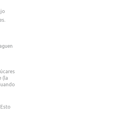
ijo
es.
raguen
zúcares
 (la
 Cuando
 Esto