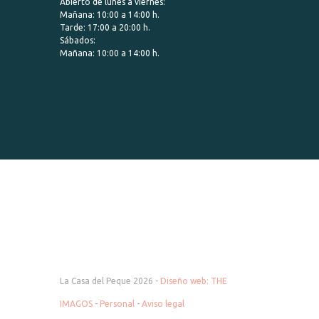
Abierto de lunes a viernes:
Mañana: 10:00 a 14:00 h.
Tarde: 17:00 a 20:00 h.
Sábados:
Mañana: 10:00 a 14:00 h.
La Casa del Peque 2026 -
Diseño web: THE
IMAGOS
-
Personal
-
Aviso legal