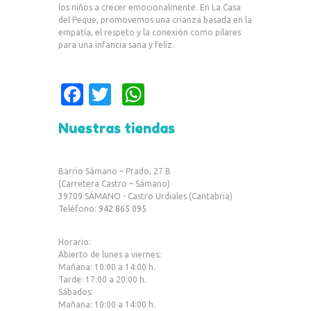
los niños a crecer emocionalmente. En La Casa
del Peque, promovemos una crianza basada en la
empatía, el respeto y la conexión como pilares
para una infancia sana y feliz.
Fa
T
W
c
w
h
Nuestras tiendas
e
it
at
b
te
s
Barrio Sámano – Prado, 27 B
o
r
A
(Carretera Castro – Sámano)
39709 SÁMANO - Castro Urdiales (Cantabria)
o
p
Teléfono:
942 865 095
k
p
Horario:
Abierto de lunes a viernes:
Mañana: 10:00 a 14:00 h.
Tarde: 17:00 a 20:00 h.
Sábados:
Mañana: 10:00 a 14:00 h.