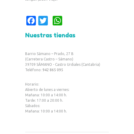
Fa
T
W
c
w
h
Nuestras tiendas
e
it
at
b
te
s
Barrio Sámano – Prado, 27 B
o
r
A
(Carretera Castro – Sámano)
39709 SÁMANO - Castro Urdiales (Cantabria)
o
p
Teléfono:
942 865 095
k
p
Horario:
Abierto de lunes a viernes:
Mañana: 10:00 a 14:00 h.
Tarde: 17:00 a 20:00 h.
Sábados:
Mañana: 10:00 a 14:00 h.