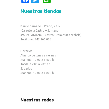
c
w
h
Nuestras tiendas
e
it
at
b
te
s
Barrio Sámano – Prado, 27 B
o
r
A
(Carretera Castro – Sámano)
39709 SÁMANO - Castro Urdiales (Cantabria)
o
p
Teléfono:
942 865 095
k
p
Horario:
Abierto de lunes a viernes:
Mañana: 10:00 a 14:00 h.
Tarde: 17:00 a 20:00 h.
Sábados:
Mañana: 10:00 a 14:00 h.
Nuestras redes