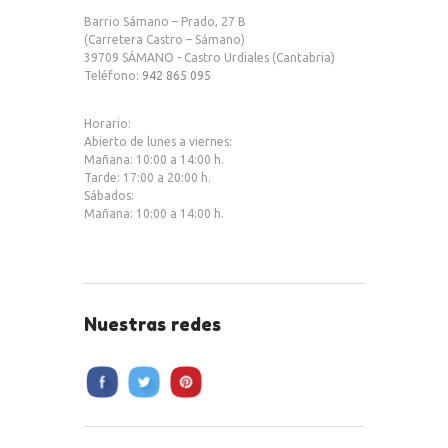
b
te
s
Barrio Sámano – Prado, 27 B
o
r
A
(Carretera Castro – Sámano)
39709 SÁMANO - Castro Urdiales (Cantabria)
o
p
Teléfono:
942 865 095
k
p
Horario:
Abierto de lunes a viernes:
Mañana: 10:00 a 14:00 h.
Tarde: 17:00 a 20:00 h.
Sábados:
Mañana: 10:00 a 14:00 h.
Nuestras redes