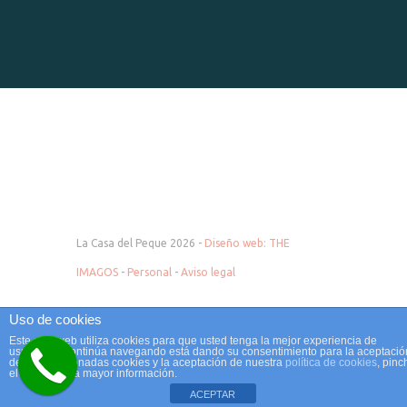
La Casa del Peque 2026 -
Diseño web: THE
IMAGOS
-
Personal
-
Aviso legal
Uso de cookies
Este sitio web utiliza cookies para que usted tenga la mejor experiencia de
usuario. Si continúa navegando está dando su consentimiento para la aceptació
de las mencionadas cookies y la aceptación de nuestra
política de cookies
, pinc
Tienda de bebés en Barakaldo, Santurce, Portugalete, Sestao, Basauri, Las
el enlace para mayor información.
Arenas, LLodio, Amorebieta, Ampuero, Santander, Laredo, Colindres,
ACEPTAR
Torrelavega, Santoña