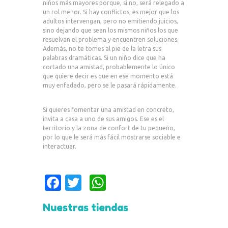
niños más mayores porque, si no, será relegado a
un rol menor. Si hay conflictos, es mejor que los
adultos intervengan, pero no emitiendo juicios,
sino dejando que sean los mismos niños los que
resuelvan el problema y encuentren soluciones.
Además, no te tomes al pie de la letra sus
palabras dramáticas. Si un niño dice que ha
cortado una amistad, probablemente lo único
que quiere decir es que en ese momento está
muy enfadado, pero se le pasará rápidamente.
Si quieres fomentar una amistad en concreto,
invita a casa a uno de sus amigos. Ese es el
territorio y la zona de confort de tu pequeño,
por lo que le será más fácil mostrarse sociable e
interactuar.
Fa
T
W
c
w
h
Nuestras tiendas
e
it
at