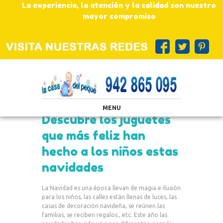
La experiencia, la atención y la calidad son nuestro
mayor compromiso
MENU
Descubre los juguetes
que más feliz han
hecho a los niños estas
navidades
La Navidad es una época llevan de magia e ilusión
para los niños, las calles están llenas de luces, las
casas de decoración navideña, se reúnen las
familias, se reciben regalos., etc. Este año las