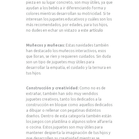
pieza en su lugar concreto, son muy útiles, ya que
ayudan a los bebés a ir diferenciando forma y
colores mientras desarrollan su motricidad. Si te
interesan los juguetes educativos y cuáles son los
más recomendados, por edades, para tus hijos,
no dudes en echar un vistazo a este
artículo
Muñecos y muñecas:
Estas navidades también
han destacado los muñecos interactivos, esos
que lloran, se ríen y requieren cuidados. Sin duda
son un tipo de juguetes muy útiles para
desarrollar la empatía, el cuidado y la ternura en
tus hijos.
Construcción y creatividad:
Como no es de
extrañar, también han sido muy vendidos
juguetes creativos, tanto los dedicados a la
construcción en bloque como aquellos dedicados
a dibujar o rellenar con pegatinas distintos
diseños. Dentro de esta categoría también están
los juegos con plastilina o algunos sobre alfarería
o cocina. Estos juguetes son muy útiles para
mantener despierta la imaginación de tus hijos y
que desarrollen su creatividad mientras se