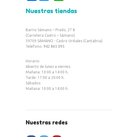
c
w
h
Nuestras tiendas
e
it
at
b
te
s
Barrio Sámano – Prado, 27 B
o
r
A
(Carretera Castro – Sámano)
39709 SÁMANO - Castro Urdiales (Cantabria)
o
p
Teléfono:
942 865 095
k
p
Horario:
Abierto de lunes a viernes:
Mañana: 10:00 a 14:00 h.
Tarde: 17:00 a 20:00 h.
Sábados:
Mañana: 10:00 a 14:00 h.
Nuestras redes