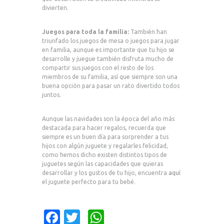
divierten.
Juegos para toda la familia:
También han
triunfado los juegos de mesa o juegos para jugar
en familia, aunque es importante que tu hijo se
desarrolle y juegue también disfruta mucho de
compartir sus juegos con el resto de los
miembros de su familia, así que siempre son una
buena opción para pasar un rato divertido todos
juntos.
Aunque las navidades son la época del año más
destacada para hacer regalos, recuerda que
siempre es un buen día para sorprender a tus
hijos con algún juguete y regalarles felicidad,
como hemos dicho existen distintos tipos de
juguetes según las capacidades que quieras
desarrollar y los gustos de tu hijo, encuentra
aquí
el juguete perfecto para tu bebé.
Fa
T
W