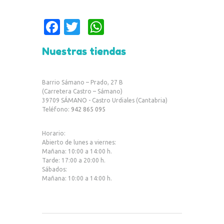
Fa
T
W
c
w
h
Nuestras tiendas
e
it
at
b
te
s
Barrio Sámano – Prado, 27 B
o
r
A
(Carretera Castro – Sámano)
39709 SÁMANO - Castro Urdiales (Cantabria)
o
p
Teléfono:
942 865 095
k
p
Horario:
Abierto de lunes a viernes:
Mañana: 10:00 a 14:00 h.
Tarde: 17:00 a 20:00 h.
Sábados:
Mañana: 10:00 a 14:00 h.