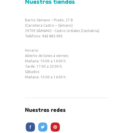
Nuestras tiendas
e
it
at
b
te
s
Barrio Sámano – Prado, 27 B
o
r
A
(Carretera Castro – Sámano)
39709 SÁMANO - Castro Urdiales (Cantabria)
o
p
Teléfono:
942 865 095
k
p
Horario:
Abierto de lunes a viernes:
Mañana: 10:00 a 14:00 h.
Tarde: 17:00 a 20:00 h.
Sábados:
Mañana: 10:00 a 14:00 h.
Nuestras redes