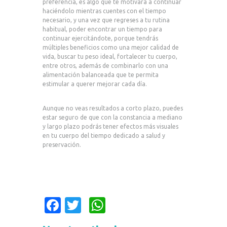
preferencia, es algo que te motivará a continuar
haciéndolo mientras cuentes con el tiempo
necesario, y una vez que regreses a tu rutina
habitual, poder encontrar un tiempo para
continuar ejercitándote, porque tendrás
múltiples beneficios como una mejor calidad de
vida, buscar tu peso ideal, fortalecer tu cuerpo,
entre otros, además de combinarlo con una
alimentación balanceada que te permita
estimular a querer mejorar cada día.
Aunque no veas resultados a corto plazo, puedes
estar seguro de que con la constancia a mediano
y largo plazo podrás tener efectos más visuales
en tu cuerpo del tiempo dedicado a salud y
preservación.
Fa
T
W
c
w
h