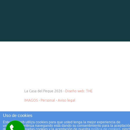
La Casa del Peque 2026 -
Diseño web: THE
IMAGOS
-
Personal
-
Aviso legal
Uso de cookies
Este sitio web utiliza cookies para que usted tenga la mejor experiencia de
usuario. Si continúa navegando está dando su consentimiento para la aceptació
de las mencionadas cookies y la aceptación de nuestra
política de cookies
, pinc