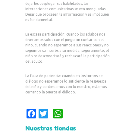
dejarles desplegar sus habilidades, las
interacciones comunicativas se ven menguadas.
Dejar que procesen la información y se impliquen
es fundamental.
La escasa participación: cuando los adultos nos
divertimos solos con el juego sin contar con el
niño, cuando no esperamos a sus reacciones y no
seguimos su interés a su medida, seguramente, el
niño se desconectará y rechazará la participación
del adulto.
La falta de paciencia: cuando en los turnos de
diálogo no esperamos lo suficiente la respuesta
del niño y continuamos con lo nuestro, estamos
cerrando la puerta al diálogo.
Fa
T
W
c
w
h
Nuestras tiendas
e
it
at