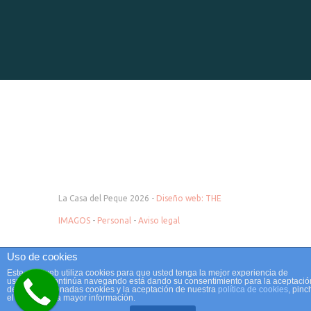
La Casa del Peque 2026 -
Diseño web: THE
IMAGOS
-
Personal
-
Aviso legal
Uso de cookies
Este sitio web utiliza cookies para que usted tenga la mejor experiencia de
usuario. Si continúa navegando está dando su consentimiento para la aceptació
de las mencionadas cookies y la aceptación de nuestra
política de cookies
, pinc
Tienda de bebés en Barakaldo, Santurce, Portugalete, Sestao, Basauri, Las
el enlace para mayor información.
Arenas, LLodio, Amorebieta, Ampuero, Santander, Laredo, Colindres,