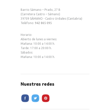
b
te
s
Barrio Sámano – Prado, 27 B
o
r
A
(Carretera Castro – Sámano)
39709 SÁMANO - Castro Urdiales (Cantabria)
o
p
Teléfono:
942 865 095
k
p
Horario:
Abierto de lunes a viernes:
Mañana: 10:00 a 14:00 h.
Tarde: 17:00 a 20:00 h.
Sábados:
Mañana: 10:00 a 14:00 h.
Nuestras redes