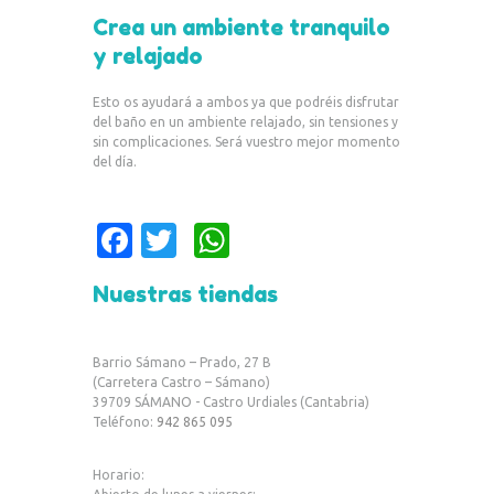
Crea un ambiente tranquilo
y relajado
Esto os ayudará a ambos ya que podréis disfrutar
del baño en un ambiente relajado, sin tensiones y
sin complicaciones. Será vuestro mejor momento
del día.
Fa
T
W
c
w
h
Nuestras tiendas
e
it
at
b
te
s
Barrio Sámano – Prado, 27 B
o
r
A
(Carretera Castro – Sámano)
39709 SÁMANO - Castro Urdiales (Cantabria)
o
p
Teléfono:
942 865 095
k
p
Horario: