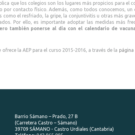
plica que los colegios son los lugares más propicios para el 
e o por contacto físico. Además, como todos conocemos, un
omo el resfriado, la gripe, la conjuntivitis u otras más grave
dos. Por ello, es importante adoptar las medidas más fre
ero también ponerse al día con el calendario de vacun
 ofrece la AEP para el curso 2015-2016, a través de la
página
Barrio Sámano – Prado, 27 B
(Carretera Castro – Sámano)
39709 SÁMANO - Castro Urdiales (Cantabria)