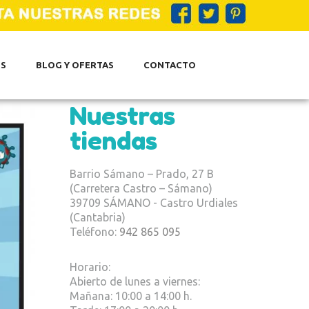
S
BLOG Y OFERTAS
CONTACTO
Nuestras
tiendas
Barrio Sámano – Prado, 27 B
(Carretera Castro – Sámano)
39709 SÁMANO - Castro Urdiales
Next item
(Cantabria)
3 productos para bebés...
Teléfono:
942 865 095
Horario:
Abierto de lunes a viernes:
Mañana: 10:00 a 14:00 h.