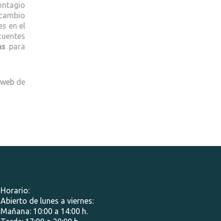
contagio
 cambio
s en el
cuentes
as
para
 web
de
Horario:
Abierto de lunes a viernes:
Mañana: 10:00 a 14:00 h.