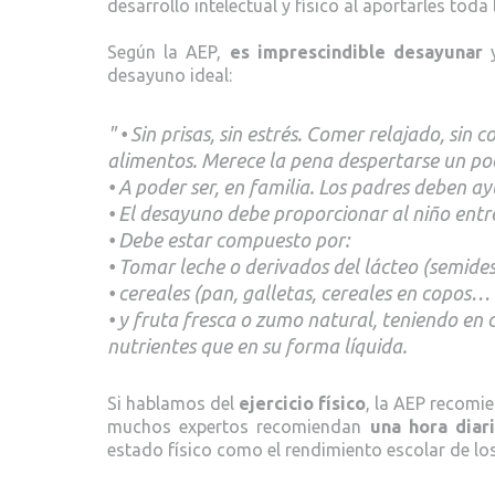
desarrollo intelectual y físico al aportarles toda
Según la AEP,
es imprescindible desayunar
y
desayuno ideal:
• Sin prisas, sin estrés. Comer relajado, si
alimentos. Merece la pena despertarse un poc
• A poder ser, en familia. Los padres deben a
• El desayuno debe proporcionar al niño entre
• Debe estar compuesto por:
• Tomar leche o derivados del lácteo (semid
• cereales (pan, galletas, cereales en copos…
• y fruta fresca o zumo natural, teniendo en
nutrientes que en su forma líquida.
Si hablamos del
ejercicio físico
, la AEP recomie
muchos expertos recomiendan
una hora diari
estado físico como el rendimiento escolar de l