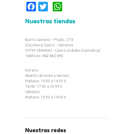
Fa
T
W
c
w
h
Nuestras tiendas
e
it
at
b
te
s
Barrio Sámano – Prado, 27 B
o
r
A
(Carretera Castro – Sámano)
39709 SÁMANO - Castro Urdiales (Cantabria)
o
p
Teléfono:
942 865 095
k
p
Horario:
Abierto de lunes a viernes:
Mañana: 10:00 a 14:00 h.
Tarde: 17:00 a 20:00 h.
Sábados:
Mañana: 10:00 a 14:00 h.
Nuestras redes