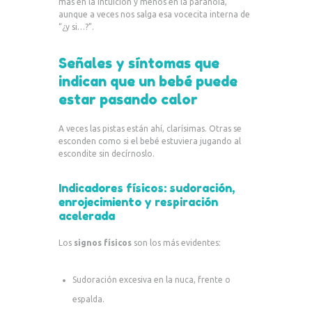
más en la intuición y menos en la paranoia,
aunque a veces nos salga esa vocecita interna de
“¿y si…?”.
Señales y síntomas que
indican que un bebé puede
estar pasando calor
A veces las pistas están ahí, clarísimas. Otras se
esconden como si el bebé estuviera jugando al
escondite sin decírnoslo.
Indicadores físicos: sudoración,
enrojecimiento y respiración
acelerada
Los
signos físicos
son los más evidentes:
Sudoración excesiva en la nuca, frente o
espalda.