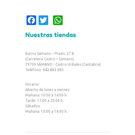
Fa
T
W
c
w
h
Nuestras tiendas
e
it
at
b
te
s
Barrio Sámano – Prado, 27 B
o
r
A
(Carretera Castro – Sámano)
39709 SÁMANO - Castro Urdiales (Cantabria)
o
p
Teléfono:
942 865 095
k
p
Horario:
Abierto de lunes a viernes:
Mañana: 10:00 a 14:00 h.
Tarde: 17:00 a 20:00 h.
Sábados:
Mañana: 10:00 a 14:00 h.