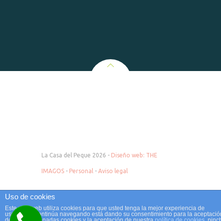
La Casa del Peque 2026 -
Diseño web: THE
IMAGOS
-
Personal
-
Aviso legal
Uso de cookies
Este sitio web utiliza cookies para que usted tenga la mejor experiencia de
usuario. Si continúa navegando está dando su consentimiento para la aceptació
de las mencionadas cookies y la aceptación de nuestra
política de cookies
, pinc