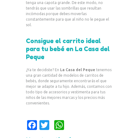
tenga una capota grande. De este modo, no
tendrás que usar las sombrillas que resultan
incómodas porque debes moverlas
constantemente para que al niño no le pegue el
sol.
Consigue el carrito ideal
para tu bebé en La Casa del
Peque
¿Ya te decidiste? En
La Casa del Peque
tenemos
una gran cantidad de modelos de carritos de
bebés, donde seguramente encontrarás el que
mejor se adapte a tu hijo. Además, contamos con
todo tipo de accesorios y vestimenta para tus
niños de las mejores marcas y los precios más
convenientes.
Fa
T
W
c
w
h