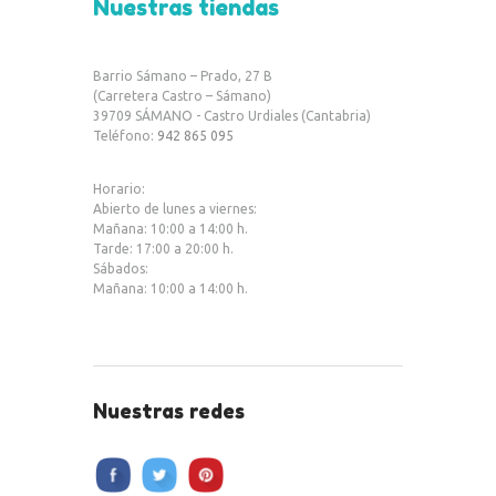
Nuestras tiendas
e
it
at
b
te
s
Barrio Sámano – Prado, 27 B
o
r
A
(Carretera Castro – Sámano)
39709 SÁMANO - Castro Urdiales (Cantabria)
o
p
Teléfono:
942 865 095
k
p
Horario:
Abierto de lunes a viernes:
Mañana: 10:00 a 14:00 h.
Tarde: 17:00 a 20:00 h.
Sábados:
Mañana: 10:00 a 14:00 h.
Nuestras redes