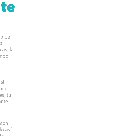
nte
to de
o
cas, la
undo.
el
 en
es, tu
ante
 son
do así
la