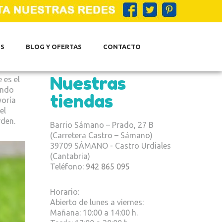
S
BLOG Y OFERTAS
CONTACTO
Nuestras
 es el
endo
tiendas
yoría
el
rden.
Barrio Sámano – Prado, 27 B
(Carretera Castro – Sámano)
39709 SÁMANO - Castro Urdiales
(Cantabria)
Teléfono:
942 865 095
Horario:
Abierto de lunes a viernes:
Mañana: 10:00 a 14:00 h.