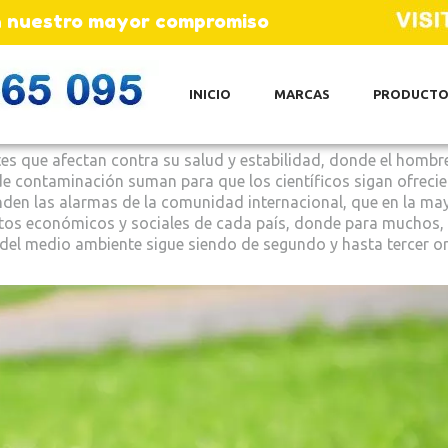
son nuestro mayor compromiso
INICIO
MARCAS
PRODUCTO
es que afectan contra su salud y estabilidad, donde el hombre
 de contaminación suman para que los científicos sigan ofreci
nden las alarmas de la comunidad internacional, que en la ma
tos económicos y sociales de cada país, donde para muchos, 
 del medio ambiente sigue siendo de segundo y hasta tercer o