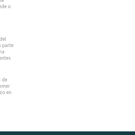
ede o
del
n parte
una
 entes
a de
comer
rzo en