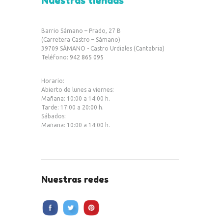
Nuestras tiendas
e
it
at
b
te
s
Barrio Sámano – Prado, 27 B
o
r
A
(Carretera Castro – Sámano)
39709 SÁMANO - Castro Urdiales (Cantabria)
o
p
Teléfono:
942 865 095
k
p
Horario:
Abierto de lunes a viernes:
Mañana: 10:00 a 14:00 h.
Tarde: 17:00 a 20:00 h.
Sábados:
Mañana: 10:00 a 14:00 h.
Nuestras redes