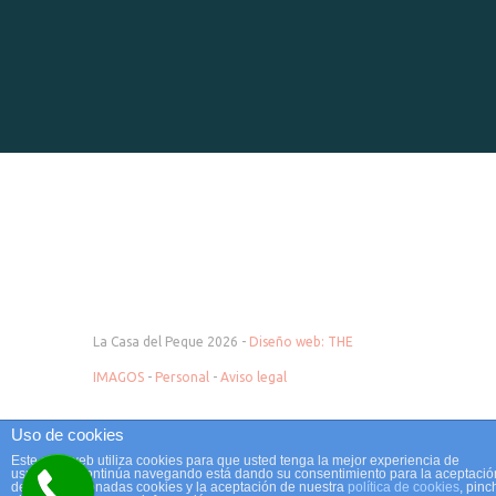
La Casa del Peque 2026 -
Diseño web: THE
IMAGOS
-
Personal
-
Aviso legal
Uso de cookies
Este sitio web utiliza cookies para que usted tenga la mejor experiencia de
usuario. Si continúa navegando está dando su consentimiento para la aceptació
de las mencionadas cookies y la aceptación de nuestra
política de cookies
, pinc
Tienda de bebés en Barakaldo, Santurce, Portugalete, Sestao, Basauri, Las