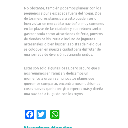
No obstante, también podemos planear con los
pequeños alguna escapada fuera del hogar. Dos
de los mejores planes para esto pueden ser o
bien visitar un mercadito navideño, muy comunes
en las plazas de las ciudades y que reúnen tanto
gastronomía como atracciones de feria, puestos
de tiendas de bisutería o incluso de juguetes
artesanales; o bien buscar las pistas de hielo que
se coloquen en nuestra ciudad para disfrutar de
una jornada de diversión patinando juntos.
Estas son solo algunas ideas, pero seguro que si
nos reunimos en familia y dedicamos un
momento a organizar juntos los planes que
queremos compartir, encontramos muchísimas
cosas nuevas que hacer. ¡No esperes más y diseña
una navidad a tu gusto con los tuyos!
Fa
T
W
c
w
h